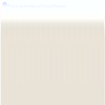
Find a dealer
About
Contact
Careers
EN
Collection
Bee Wett
Design
Materials
Home
/
Collections
Dealer login
COLLECTIONS
Explore all our beautiful collections