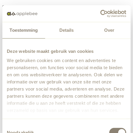
Menu
Toestemming
Details
Over
Something went wrong
Order list
We've encountered an unexpected error. Our team has
Deze website maakt gebruik van cookies
been notified.
We gebruiken cookies om content en advertenties te
Back to home
personaliseren, om functies voor social media te bieden
en om ons websiteverkeer te analyseren. Ook delen we
informatie over uw gebruik van onze site met onze
partners voor social media, adverteren en analyse. Deze
partners kunnen deze gegevens combineren met andere
informatie die u aan ze heeft verstrekt of die ze hebben
verzameld op basis van uw gebruik van hun services.
Toestemmingsselectie
Noodzakelijk