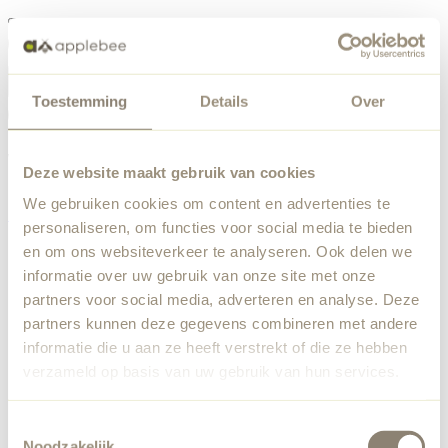
Menu
Toestemming
Details
Over
Something went wrong
Order list
We've encountered an unexpected error. Our team has
Deze website maakt gebruik van cookies
been notified.
We gebruiken cookies om content en advertenties te
Back to home
personaliseren, om functies voor social media te bieden
en om ons websiteverkeer te analyseren. Ook delen we
informatie over uw gebruik van onze site met onze
partners voor social media, adverteren en analyse. Deze
partners kunnen deze gegevens combineren met andere
informatie die u aan ze heeft verstrekt of die ze hebben
verzameld op basis van uw gebruik van hun services.
Toestemmingsselectie
Noodzakelijk