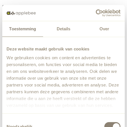
Menu
Toestemming
Details
Over
Something went wrong
Order list
We've encountered an unexpected error. Our team has
Deze website maakt gebruik van cookies
been notified.
We gebruiken cookies om content en advertenties te
Back to home
personaliseren, om functies voor social media te bieden
en om ons websiteverkeer te analyseren. Ook delen we
informatie over uw gebruik van onze site met onze
partners voor social media, adverteren en analyse. Deze
partners kunnen deze gegevens combineren met andere
informatie die u aan ze heeft verstrekt of die ze hebben
verzameld op basis van uw gebruik van hun services.
Toestemmingsselectie
Noodzakelijk