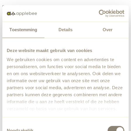
Menu
Toestemming
Details
Over
Something went wrong
Order list
We've encountered an unexpected error. Our team has
Deze website maakt gebruik van cookies
been notified.
We gebruiken cookies om content en advertenties te
Back to home
personaliseren, om functies voor social media te bieden
en om ons websiteverkeer te analyseren. Ook delen we
informatie over uw gebruik van onze site met onze
partners voor social media, adverteren en analyse. Deze
partners kunnen deze gegevens combineren met andere
informatie die u aan ze heeft verstrekt of die ze hebben
verzameld op basis van uw gebruik van hun services.
Toestemmingsselectie
Noodzakelijk