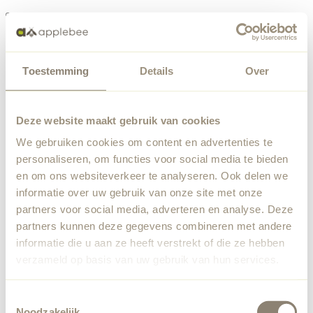
Menu
Toestemming
Details
Over
Something went wrong
Order list
We've encountered an unexpected error. Our team has
Deze website maakt gebruik van cookies
been notified.
We gebruiken cookies om content en advertenties te
Back to home
personaliseren, om functies voor social media te bieden
en om ons websiteverkeer te analyseren. Ook delen we
informatie over uw gebruik van onze site met onze
partners voor social media, adverteren en analyse. Deze
partners kunnen deze gegevens combineren met andere
informatie die u aan ze heeft verstrekt of die ze hebben
verzameld op basis van uw gebruik van hun services.
Toestemmingsselectie
Noodzakelijk