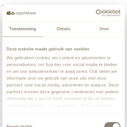
Menu
Toestemming
Details
Over
Something went wrong
Order list
We've encountered an unexpected error. Our team has
Deze website maakt gebruik van cookies
been notified.
We gebruiken cookies om content en advertenties te
Back to home
personaliseren, om functies voor social media te bieden
en om ons websiteverkeer te analyseren. Ook delen we
informatie over uw gebruik van onze site met onze
partners voor social media, adverteren en analyse. Deze
partners kunnen deze gegevens combineren met andere
informatie die u aan ze heeft verstrekt of die ze hebben
verzameld op basis van uw gebruik van hun services.
Toestemmingsselectie
Noodzakelijk