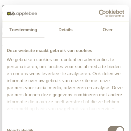
Menu
Toestemming
Details
Over
Something went wrong
Order list
We've encountered an unexpected error. Our team has
Deze website maakt gebruik van cookies
been notified.
We gebruiken cookies om content en advertenties te
Back to home
personaliseren, om functies voor social media te bieden
en om ons websiteverkeer te analyseren. Ook delen we
informatie over uw gebruik van onze site met onze
partners voor social media, adverteren en analyse. Deze
partners kunnen deze gegevens combineren met andere
informatie die u aan ze heeft verstrekt of die ze hebben
verzameld op basis van uw gebruik van hun services.
Toestemmingsselectie
Noodzakelijk