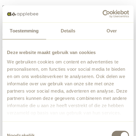
Menu
Toestemming
Details
Over
Something went wrong
Order list
We've encountered an unexpected error. Our team has
Deze website maakt gebruik van cookies
been notified.
We gebruiken cookies om content en advertenties te
Back to home
personaliseren, om functies voor social media te bieden
en om ons websiteverkeer te analyseren. Ook delen we
informatie over uw gebruik van onze site met onze
partners voor social media, adverteren en analyse. Deze
partners kunnen deze gegevens combineren met andere
informatie die u aan ze heeft verstrekt of die ze hebben
verzameld op basis van uw gebruik van hun services.
Toestemmingsselectie
Noodzakelijk