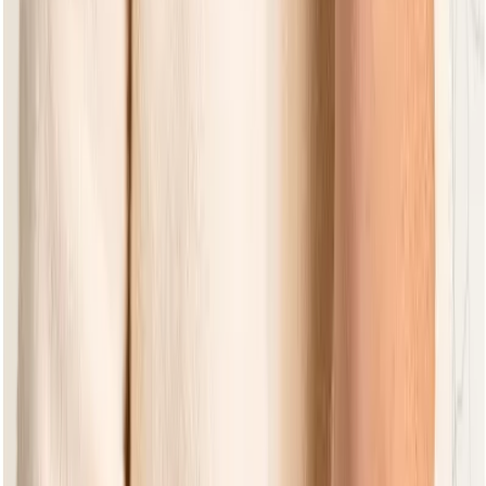
Vorherige Folie
Nächste Folie
Alle Dining Gartentische
Sehen Sie sich hier alle Dining Gartentische an
Woodland Whispers
Woodland Whispers
Antigua Coastal
Dining Gartentisch 240