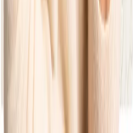
Earthy Elegance
Earthy Elegance
Elle Belt
Dining Gartentisch 180
Earthy Elegance
Earthy Elegance
Jakarta
Dining Gartentisch 110
Earthy Elegance