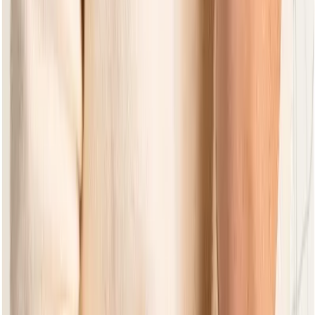
Earthy Elegance
Earthy Elegance
Condor Black
Dining Gartentisch 240
Earthy Elegance
Earthy Elegance
Condor Black
Dining Gartentisch 190
Natural Blush
Natural Blush