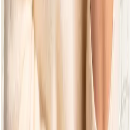
Condor Oyster
Dining Gartentisch 190
Natural Blush
Natural Blush
Condor Oyster
Dining Gartentisch 240
Natural Blush
Natural Blush
Dolce Cotton Flower
Dining Gartentisch 240