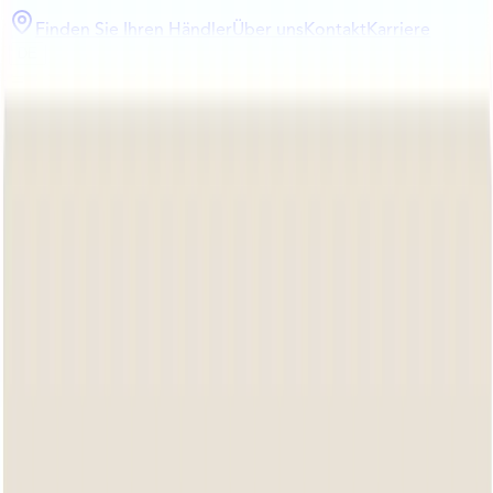
Finden Sie Ihren Händler
Über uns
Kontakt
Karriere
DE
Kollektion
Inspiration
Bee Wett
Design
Login für Händler