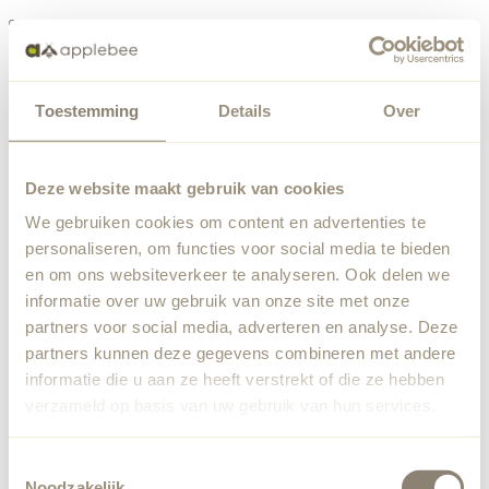
Menü
Toestemming
Details
Over
Etwas ist schiefgelaufen
Bestellliste
Wir haben einen unerwarteten Fehler festgestellt. Unser
Deze website maakt gebruik van cookies
Team wurde benachrichtigt.
We gebruiken cookies om content en advertenties te
Zurück zur Startseite
personaliseren, om functies voor social media te bieden
en om ons websiteverkeer te analyseren. Ook delen we
informatie over uw gebruik van onze site met onze
partners voor social media, adverteren en analyse. Deze
partners kunnen deze gegevens combineren met andere
informatie die u aan ze heeft verstrekt of die ze hebben
verzameld op basis van uw gebruik van hun services.
Toestemmingsselectie
Noodzakelijk