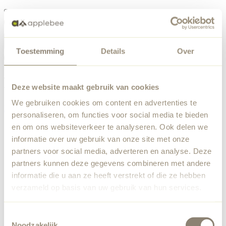
Menü
Toestemming
Details
Over
Etwas ist schiefgelaufen
Bestellliste
Wir haben einen unerwarteten Fehler festgestellt. Unser
Deze website maakt gebruik van cookies
Team wurde benachrichtigt.
We gebruiken cookies om content en advertenties te
Zurück zur Startseite
personaliseren, om functies voor social media te bieden
en om ons websiteverkeer te analyseren. Ook delen we
informatie over uw gebruik van onze site met onze
partners voor social media, adverteren en analyse. Deze
partners kunnen deze gegevens combineren met andere
informatie die u aan ze heeft verstrekt of die ze hebben
verzameld op basis van uw gebruik van hun services.
Toestemmingsselectie
Noodzakelijk