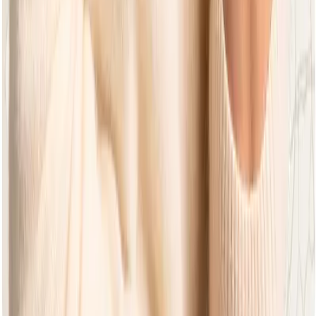
Entdecken Sie unsere Kollektion an hochwertigen
Gartenmöbeln, die für Komfort, Stil und Langlebigkeit in
jedem Außenbereich konzipiert sind.
Apple Bee
Rücksendungen
Häufig gestellte Fragen
Kollektionen
Alle Kollektionen
Themen
Design
Kontakt
info@applebee.nl
+31 (0) 76 572 8000
De Slof
18
5107 RJ
Dongen