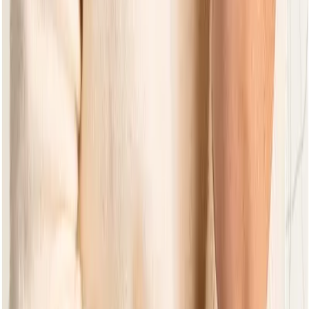
kühl und sachlich wirken, während dasselbe Möbelstück in
einem vanilleartigen Oyster-Farbton frisch und sommerlich
wirkt. Sehen Sie sich daher alle Optionen an und wählen Sie
die perfekte Kombination für Ihren Außenbereich!
Einen Händler suchen
Finden Sie einen Händler in Ihrer Nähe.
Händler suchen
Händler werden?
Sind Sie an unseren Produkten interessiert und möchten
Apple Bee Händler werden? Dann klicken Sie auf die
Schaltfläche unten und nehmen Sie Kontakt mit uns auf.
Kontakt aufnehmen