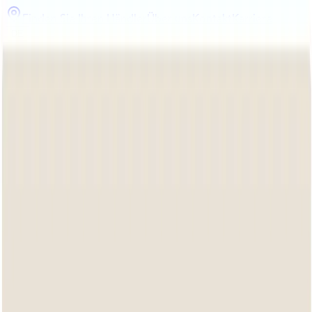
Finden Sie Ihren Händler
Über uns
Kontakt
Karriere
DE
Kollektion
Inspiration
Bee Wett
Design
Home
/
Kategorien
Login für Händler
KATEGORIEN
Sehen Sie sich unsere Gartenmöbel nach Kategorien an
Sets