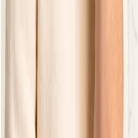
GARTENMÖBEL
Sind Sie auf der Suche nach Gartenmöbeln zum Essen?
Oder möchten Sie lieber gemütlich faulenzen,
sonnenbaden oder einfach nur entspannen? Bei Apple Bee
finden Sie immer die Gartenmöbel, die Ihren Wünschen
entsprechen! Egal, für welches Material Sie sich
entscheiden, mit Apple Bee wählen Sie Qualität, Komfort
und Langlebigkeit.
MATERIAL UND ATMOSPHÄRE
Das Material kann einen großen Einfluss auf die
Atmosphäre haben, die Sie Ihrem Außenbereich verleihen
möchten. Natürliches Holz sorgt für zusätzliche Wärme und
Geborgenheit, während Aluminium mit seinen klaren Linien
einen modernen Look vermittelt. In allen unseren
Kategorien bieten wir Ihnen verschiedene Materialien an.
FARBE UND ATMOSPHÄRE
Auch Farben haben einen großen Einfluss auf die
Atmosphäre. So kann ein Aluminiummöbelstück in Schwarz