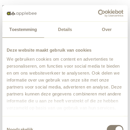
Menü
Toestemming
Details
Over
Etwas ist schiefgelaufen
Bestellliste
Wir haben einen unerwarteten Fehler festgestellt. Unser
Deze website maakt gebruik van cookies
Team wurde benachrichtigt.
We gebruiken cookies om content en advertenties te
Zurück zur Startseite
personaliseren, om functies voor social media te bieden
en om ons websiteverkeer te analyseren. Ook delen we
informatie over uw gebruik van onze site met onze
partners voor social media, adverteren en analyse. Deze
partners kunnen deze gegevens combineren met andere
informatie die u aan ze heeft verstrekt of die ze hebben
verzameld op basis van uw gebruik van hun services.
Toestemmingsselectie
Noodzakelijk