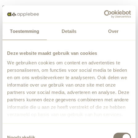
Menü
Toestemming
Details
Over
Etwas ist schiefgelaufen
Bestellliste
Wir haben einen unerwarteten Fehler festgestellt. Unser
Deze website maakt gebruik van cookies
Team wurde benachrichtigt.
We gebruiken cookies om content en advertenties te
Zurück zur Startseite
personaliseren, om functies voor social media te bieden
en om ons websiteverkeer te analyseren. Ook delen we
informatie over uw gebruik van onze site met onze
partners voor social media, adverteren en analyse. Deze
partners kunnen deze gegevens combineren met andere
informatie die u aan ze heeft verstrekt of die ze hebben
verzameld op basis van uw gebruik van hun services.
Toestemmingsselectie
Noodzakelijk