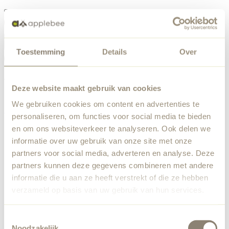
Menu
Toestemming
Details
Over
Something went wrong
Order list
We've encountered an unexpected error. Our team has
Deze website maakt gebruik van cookies
been notified.
We gebruiken cookies om content en advertenties te
Back to home
personaliseren, om functies voor social media te bieden
en om ons websiteverkeer te analyseren. Ook delen we
informatie over uw gebruik van onze site met onze
partners voor social media, adverteren en analyse. Deze
partners kunnen deze gegevens combineren met andere
informatie die u aan ze heeft verstrekt of die ze hebben
verzameld op basis van uw gebruik van hun services.
Toestemmingsselectie
Noodzakelijk