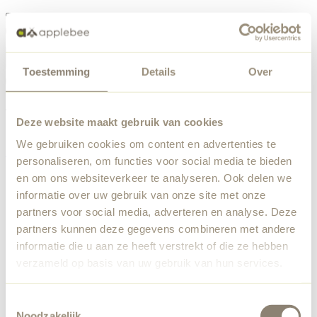
Menu
Toestemming
Details
Over
Something went wrong
Order list
We've encountered an unexpected error. Our team has
Deze website maakt gebruik van cookies
been notified.
We gebruiken cookies om content en advertenties te
Back to home
personaliseren, om functies voor social media te bieden
en om ons websiteverkeer te analyseren. Ook delen we
informatie over uw gebruik van onze site met onze
partners voor social media, adverteren en analyse. Deze
partners kunnen deze gegevens combineren met andere
informatie die u aan ze heeft verstrekt of die ze hebben
verzameld op basis van uw gebruik van hun services.
Toestemmingsselectie
Noodzakelijk