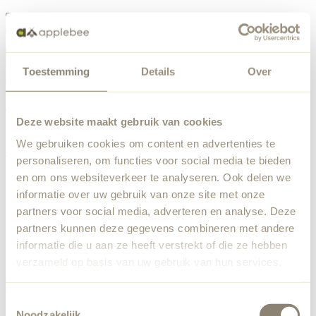
Menu
Toestemming
Details
Over
Something went wrong
Order list
We've encountered an unexpected error. Our team has
Deze website maakt gebruik van cookies
been notified.
We gebruiken cookies om content en advertenties te
Back to home
personaliseren, om functies voor social media te bieden
en om ons websiteverkeer te analyseren. Ook delen we
informatie over uw gebruik van onze site met onze
partners voor social media, adverteren en analyse. Deze
partners kunnen deze gegevens combineren met andere
informatie die u aan ze heeft verstrekt of die ze hebben
verzameld op basis van uw gebruik van hun services.
Toestemmingsselectie
Noodzakelijk