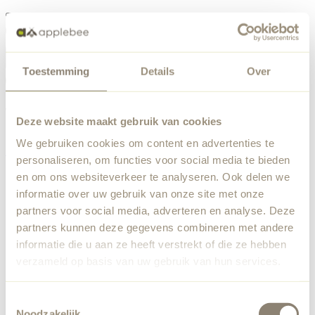
Menu
Toestemming
Details
Over
Something went wrong
Order list
We've encountered an unexpected error. Our team has
Deze website maakt gebruik van cookies
been notified.
We gebruiken cookies om content en advertenties te
Back to home
personaliseren, om functies voor social media te bieden
en om ons websiteverkeer te analyseren. Ook delen we
informatie over uw gebruik van onze site met onze
partners voor social media, adverteren en analyse. Deze
partners kunnen deze gegevens combineren met andere
informatie die u aan ze heeft verstrekt of die ze hebben
verzameld op basis van uw gebruik van hun services.
Toestemmingsselectie
Noodzakelijk