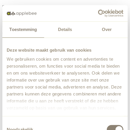
Menu
Toestemming
Details
Over
Something went wrong
Order list
We've encountered an unexpected error. Our team has
Deze website maakt gebruik van cookies
been notified.
We gebruiken cookies om content en advertenties te
Back to home
personaliseren, om functies voor social media te bieden
en om ons websiteverkeer te analyseren. Ook delen we
informatie over uw gebruik van onze site met onze
partners voor social media, adverteren en analyse. Deze
partners kunnen deze gegevens combineren met andere
informatie die u aan ze heeft verstrekt of die ze hebben
verzameld op basis van uw gebruik van hun services.
Toestemmingsselectie
Noodzakelijk