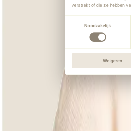
verstrekt of die ze hebben v
Toestemmingsselectie
Noodzakelijk
Weigeren