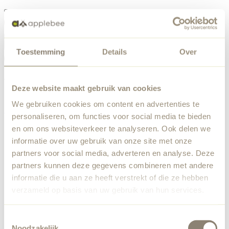
Menu
Toestemming
Details
Over
Something went wrong
Order list
We've encountered an unexpected error. Our team has
Deze website maakt gebruik van cookies
been notified.
We gebruiken cookies om content en advertenties te
Back to home
personaliseren, om functies voor social media te bieden
en om ons websiteverkeer te analyseren. Ook delen we
informatie over uw gebruik van onze site met onze
partners voor social media, adverteren en analyse. Deze
partners kunnen deze gegevens combineren met andere
informatie die u aan ze heeft verstrekt of die ze hebben
verzameld op basis van uw gebruik van hun services.
Toestemmingsselectie
Noodzakelijk