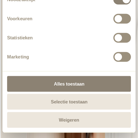
Voorkeuren
Statistieken
Marketing
Alles toestaan
Selectie toestaan
Weigeren