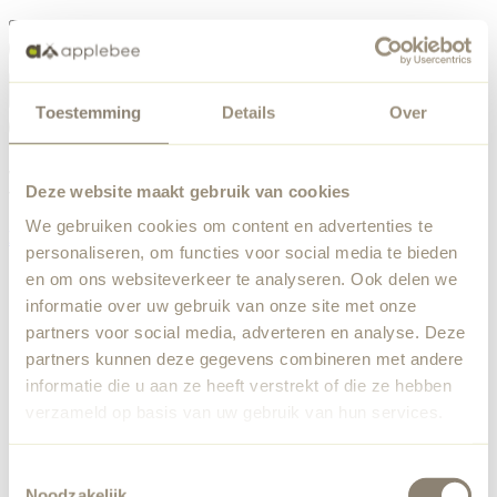
Menü
Toestemming
Details
Over
Etwas ist schiefgelaufen
Bestellliste
Wir haben einen unerwarteten Fehler festgestellt. Unser
Deze website maakt gebruik van cookies
Team wurde benachrichtigt.
We gebruiken cookies om content en advertenties te
Zurück zur Startseite
personaliseren, om functies voor social media te bieden
en om ons websiteverkeer te analyseren. Ook delen we
informatie over uw gebruik van onze site met onze
partners voor social media, adverteren en analyse. Deze
partners kunnen deze gegevens combineren met andere
informatie die u aan ze heeft verstrekt of die ze hebben
verzameld op basis van uw gebruik van hun services.
Toestemmingsselectie
Noodzakelijk