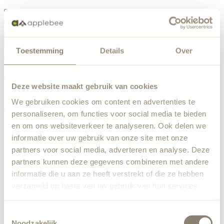
Menü
Toestemming
Details
Over
Etwas ist schiefgelaufen
Bestellliste
Wir haben einen unerwarteten Fehler festgestellt. Unser
Deze website maakt gebruik van cookies
Team wurde benachrichtigt.
We gebruiken cookies om content en advertenties te
Zurück zur Startseite
personaliseren, om functies voor social media te bieden
en om ons websiteverkeer te analyseren. Ook delen we
informatie over uw gebruik van onze site met onze
partners voor social media, adverteren en analyse. Deze
partners kunnen deze gegevens combineren met andere
informatie die u aan ze heeft verstrekt of die ze hebben
verzameld op basis van uw gebruik van hun services.
Toestemmingsselectie
Noodzakelijk