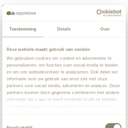
Menü
Toestemming
Details
Over
Etwas ist schiefgelaufen
Bestellliste
Wir haben einen unerwarteten Fehler festgestellt. Unser
Deze website maakt gebruik van cookies
Team wurde benachrichtigt.
We gebruiken cookies om content en advertenties te
Zurück zur Startseite
personaliseren, om functies voor social media te bieden
en om ons websiteverkeer te analyseren. Ook delen we
informatie over uw gebruik van onze site met onze
partners voor social media, adverteren en analyse. Deze
partners kunnen deze gegevens combineren met andere
informatie die u aan ze heeft verstrekt of die ze hebben
verzameld op basis van uw gebruik van hun services.
Toestemmingsselectie
Noodzakelijk