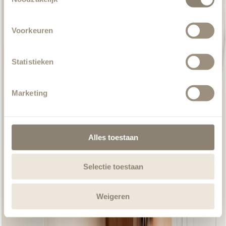
Voorkeuren
Statistieken
Marketing
Alles toestaan
Selectie toestaan
Weigeren