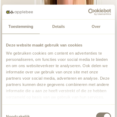
Toestemming
Details
Over
Deze website maakt gebruik van cookies
We gebruiken cookies om content en advertenties te
personaliseren, om functies voor social media te bieden
en om ons websiteverkeer te analyseren. Ook delen we
informatie over uw gebruik van onze site met onze
partners voor social media, adverteren en analyse. Deze
partners kunnen deze gegevens combineren met andere
informatie die u aan ze heeft verstrekt of die ze hebben
verzameld op basis van uw gebruik van hun services.
Toestemmingsselectie
Noodzakelijk