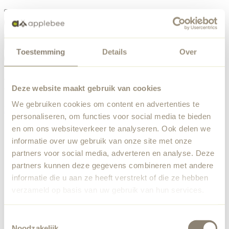
Menü
Toestemming
Details
Over
Etwas ist schiefgelaufen
Bestellliste
Wir haben einen unerwarteten Fehler festgestellt. Unser
Deze website maakt gebruik van cookies
Team wurde benachrichtigt.
We gebruiken cookies om content en advertenties te
Zurück zur Startseite
personaliseren, om functies voor social media te bieden
en om ons websiteverkeer te analyseren. Ook delen we
informatie over uw gebruik van onze site met onze
partners voor social media, adverteren en analyse. Deze
partners kunnen deze gegevens combineren met andere
informatie die u aan ze heeft verstrekt of die ze hebben
verzameld op basis van uw gebruik van hun services.
Toestemmingsselectie
Noodzakelijk