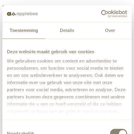
Menü
Toestemming
Details
Over
Etwas ist schiefgelaufen
Bestellliste
Wir haben einen unerwarteten Fehler festgestellt. Unser
Deze website maakt gebruik van cookies
Team wurde benachrichtigt.
We gebruiken cookies om content en advertenties te
Zurück zur Startseite
personaliseren, om functies voor social media te bieden
en om ons websiteverkeer te analyseren. Ook delen we
informatie over uw gebruik van onze site met onze
partners voor social media, adverteren en analyse. Deze
partners kunnen deze gegevens combineren met andere
informatie die u aan ze heeft verstrekt of die ze hebben
verzameld op basis van uw gebruik van hun services.
Toestemmingsselectie
Noodzakelijk