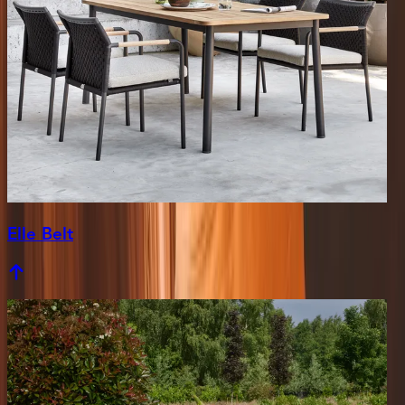
Elle Belt