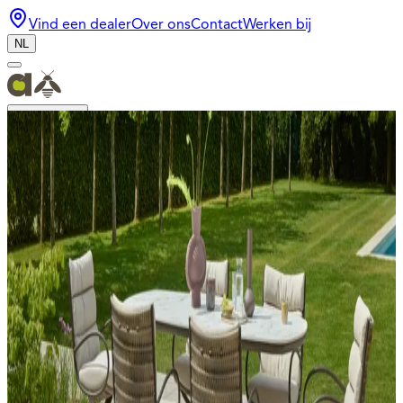
Vind een dealer
Over ons
Contact
Werken bij
NL
Collectie
Bee Wett®
Design
Materialen
Mid-Season Sale
Dealer login