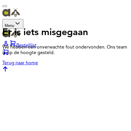
Menu
Er is iets misgegaan
Bestellijst
We hebben een onverwachte fout ondervonden. Ons team
is op de hoogte gesteld.
Terug naar home