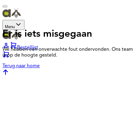
Menu
Er is iets misgegaan
Bestellijst
We hebben een onverwachte fout ondervonden. Ons team
is op de hoogte gesteld.
Terug naar home