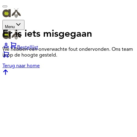
Menu
Er is iets misgegaan
Bestellijst
We hebben een onverwachte fout ondervonden. Ons team
is op de hoogte gesteld.
Terug naar home