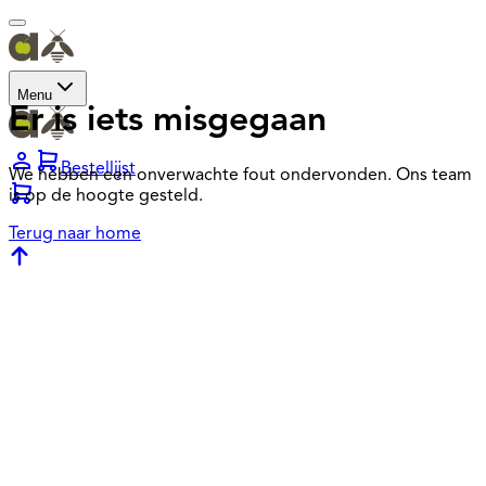
Menu
Er is iets misgegaan
Bestellijst
We hebben een onverwachte fout ondervonden. Ons team
is op de hoogte gesteld.
Terug naar home