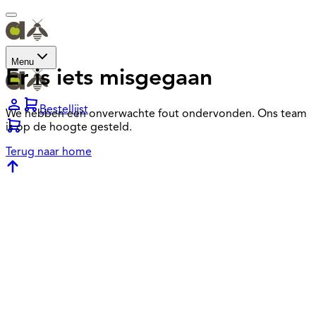
Menu
Er is iets misgegaan
Bestellijst
We hebben een onverwachte fout ondervonden. Ons team
is op de hoogte gesteld.
Terug naar home