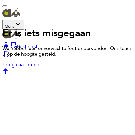
Menu
Er is iets misgegaan
Bestellijst
We hebben een onverwachte fout ondervonden. Ons team
is op de hoogte gesteld.
Terug naar home