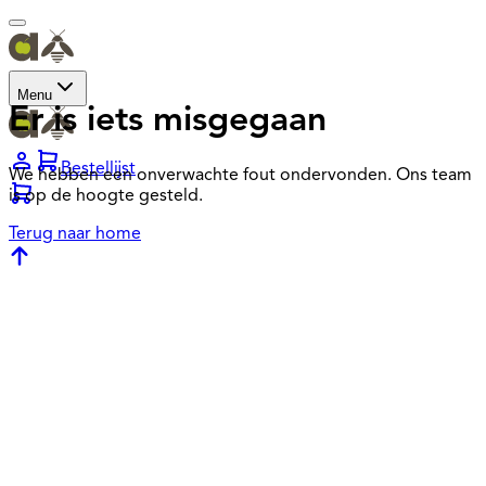
Menu
Er is iets misgegaan
Bestellijst
We hebben een onverwachte fout ondervonden. Ons team
is op de hoogte gesteld.
Terug naar home