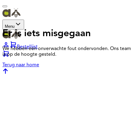
Menu
Er is iets misgegaan
Bestellijst
We hebben een onverwachte fout ondervonden. Ons team
is op de hoogte gesteld.
Terug naar home