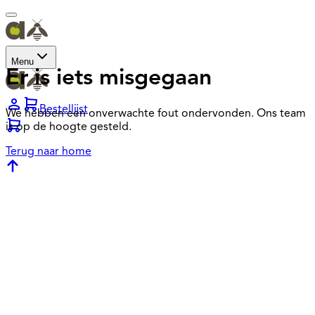
Menu
Er is iets misgegaan
Bestellijst
We hebben een onverwachte fout ondervonden. Ons team
is op de hoogte gesteld.
Terug naar home