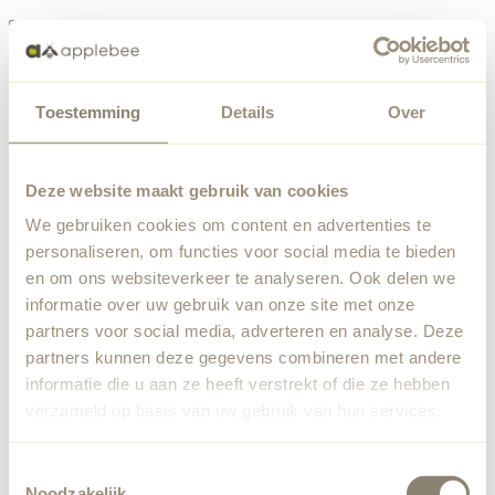
Menu
Toestemming
Details
Over
Something went wrong
Order list
We've encountered an unexpected error. Our team has
Deze website maakt gebruik van cookies
been notified.
We gebruiken cookies om content en advertenties te
Back to home
personaliseren, om functies voor social media te bieden
en om ons websiteverkeer te analyseren. Ook delen we
informatie over uw gebruik van onze site met onze
partners voor social media, adverteren en analyse. Deze
partners kunnen deze gegevens combineren met andere
informatie die u aan ze heeft verstrekt of die ze hebben
verzameld op basis van uw gebruik van hun services.
Toestemmingsselectie
Noodzakelijk