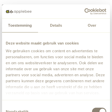
Menu
Toestemming
Details
Over
Something went wrong
Order list
We've encountered an unexpected error. Our team has
Deze website maakt gebruik van cookies
been notified.
We gebruiken cookies om content en advertenties te
Back to home
personaliseren, om functies voor social media te bieden
en om ons websiteverkeer te analyseren. Ook delen we
informatie over uw gebruik van onze site met onze
partners voor social media, adverteren en analyse. Deze
partners kunnen deze gegevens combineren met andere
informatie die u aan ze heeft verstrekt of die ze hebben
verzameld op basis van uw gebruik van hun services.
Toestemmingsselectie
Noodzakelijk