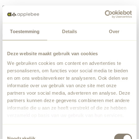
Menu
Toestemming
Details
Over
Something went wrong
Order list
We've encountered an unexpected error. Our team has
Deze website maakt gebruik van cookies
been notified.
We gebruiken cookies om content en advertenties te
Back to home
personaliseren, om functies voor social media te bieden
en om ons websiteverkeer te analyseren. Ook delen we
informatie over uw gebruik van onze site met onze
partners voor social media, adverteren en analyse. Deze
partners kunnen deze gegevens combineren met andere
informatie die u aan ze heeft verstrekt of die ze hebben
verzameld op basis van uw gebruik van hun services.
Toestemmingsselectie
Noodzakelijk