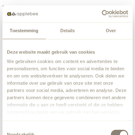
Menu
Toestemming
Details
Over
Something went wrong
Order list
We've encountered an unexpected error. Our team has
Deze website maakt gebruik van cookies
been notified.
We gebruiken cookies om content en advertenties te
Back to home
personaliseren, om functies voor social media te bieden
en om ons websiteverkeer te analyseren. Ook delen we
informatie over uw gebruik van onze site met onze
partners voor social media, adverteren en analyse. Deze
partners kunnen deze gegevens combineren met andere
informatie die u aan ze heeft verstrekt of die ze hebben
verzameld op basis van uw gebruik van hun services.
Toestemmingsselectie
Noodzakelijk