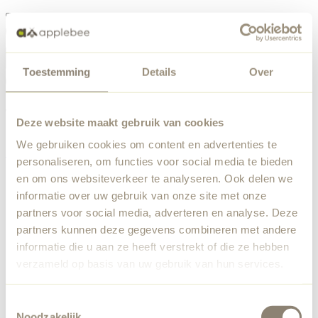
Menu
Toestemming
Details
Over
Something went wrong
Order list
We've encountered an unexpected error. Our team has
Deze website maakt gebruik van cookies
been notified.
We gebruiken cookies om content en advertenties te
Back to home
personaliseren, om functies voor social media te bieden
en om ons websiteverkeer te analyseren. Ook delen we
informatie over uw gebruik van onze site met onze
partners voor social media, adverteren en analyse. Deze
partners kunnen deze gegevens combineren met andere
informatie die u aan ze heeft verstrekt of die ze hebben
verzameld op basis van uw gebruik van hun services.
Toestemmingsselectie
Noodzakelijk