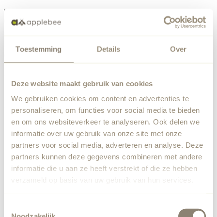
Menu
Toestemming
Details
Over
Something went wrong
Order list
We've encountered an unexpected error. Our team has
Deze website maakt gebruik van cookies
been notified.
We gebruiken cookies om content en advertenties te
Back to home
personaliseren, om functies voor social media te bieden
en om ons websiteverkeer te analyseren. Ook delen we
informatie over uw gebruik van onze site met onze
partners voor social media, adverteren en analyse. Deze
partners kunnen deze gegevens combineren met andere
informatie die u aan ze heeft verstrekt of die ze hebben
verzameld op basis van uw gebruik van hun services.
Toestemmingsselectie
Noodzakelijk