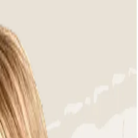
lection we offer you decorative pillows in the original Apple