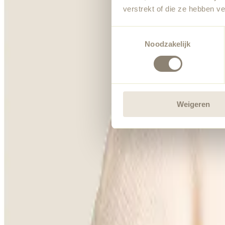
verstrekt of die ze hebben v
Toestemmingsselectie
Noodzakelijk
Weigeren