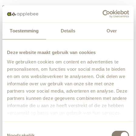
Menu
Toestemming
Details
Over
Something went wrong
Order list
We've encountered an unexpected error. Our team has
Deze website maakt gebruik van cookies
been notified.
We gebruiken cookies om content en advertenties te
Back to home
personaliseren, om functies voor social media te bieden
en om ons websiteverkeer te analyseren. Ook delen we
informatie over uw gebruik van onze site met onze
partners voor social media, adverteren en analyse. Deze
partners kunnen deze gegevens combineren met andere
informatie die u aan ze heeft verstrekt of die ze hebben
verzameld op basis van uw gebruik van hun services.
Toestemmingsselectie
Noodzakelijk