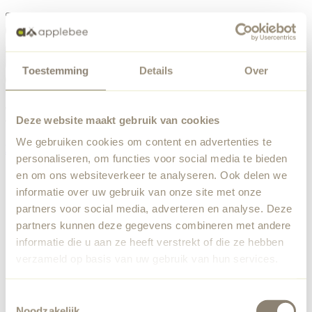
Menü
Toestemming
Details
Over
Etwas ist schiefgelaufen
Bestellliste
Wir haben einen unerwarteten Fehler festgestellt. Unser
Deze website maakt gebruik van cookies
Team wurde benachrichtigt.
We gebruiken cookies om content en advertenties te
Zurück zur Startseite
personaliseren, om functies voor social media te bieden
en om ons websiteverkeer te analyseren. Ook delen we
informatie over uw gebruik van onze site met onze
partners voor social media, adverteren en analyse. Deze
partners kunnen deze gegevens combineren met andere
informatie die u aan ze heeft verstrekt of die ze hebben
verzameld op basis van uw gebruik van hun services.
Toestemmingsselectie
Noodzakelijk