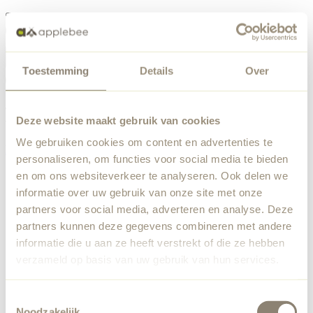
Menü
Toestemming
Details
Over
Etwas ist schiefgelaufen
Bestellliste
Wir haben einen unerwarteten Fehler festgestellt. Unser
Deze website maakt gebruik van cookies
Team wurde benachrichtigt.
We gebruiken cookies om content en advertenties te
Zurück zur Startseite
personaliseren, om functies voor social media te bieden
en om ons websiteverkeer te analyseren. Ook delen we
informatie over uw gebruik van onze site met onze
partners voor social media, adverteren en analyse. Deze
partners kunnen deze gegevens combineren met andere
informatie die u aan ze heeft verstrekt of die ze hebben
verzameld op basis van uw gebruik van hun services.
Toestemmingsselectie
Noodzakelijk